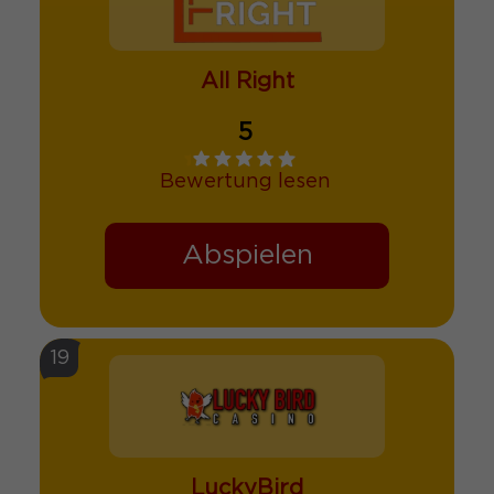
All Right
5
Bewertung lesen
Abspielen
19
LuckyBird