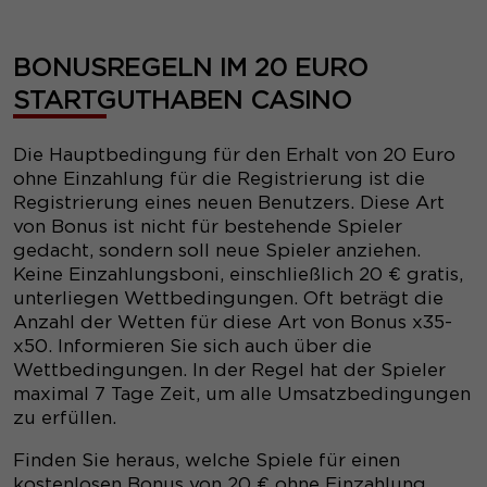
BONUSREGELN IM 20 EURO
STARTGUTHABEN CASINO
Die Hauptbedingung für den Erhalt von 20 Euro
ohne Einzahlung für die Registrierung ist die
Registrierung eines neuen Benutzers. Diese Art
von Bonus ist nicht für bestehende Spieler
gedacht, sondern soll neue Spieler anziehen.
Keine Einzahlungsboni, einschließlich 20 € gratis,
unterliegen Wettbedingungen. Oft beträgt die
Anzahl der Wetten für diese Art von Bonus x35-
x50. Informieren Sie sich auch über die
Wettbedingungen. In der Regel hat der Spieler
maximal 7 Tage Zeit, um alle Umsatzbedingungen
zu erfüllen.
Finden Sie heraus, welche Spiele für einen
kostenlosen Bonus von 20 € ohne Einzahlung