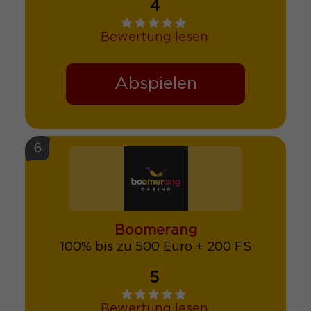
4
Bewertung lesen
Abspielen
6
Boomerang
100% bis zu 500 Euro + 200 FS
5
Bewertung lesen