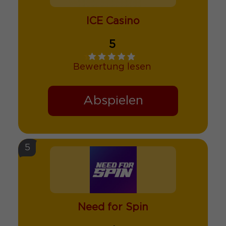
ICE Casino
5
Bewertung lesen
Abspielen
5
Need for Spin