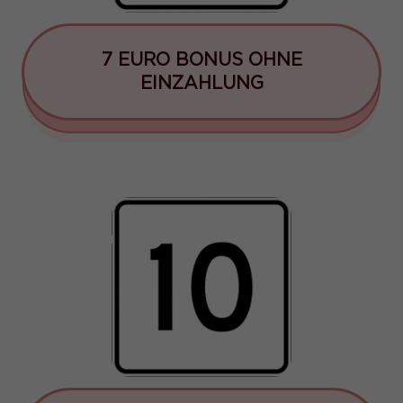
7 EURO BONUS OHNE
EINZAHLUNG