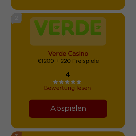
2
Verde Casino
€1200 + 220 Freispiele
4
Bewertung lesen
Abspielen