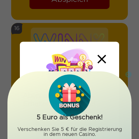
16
Winny Casino
100% bis zu €250
5
Abonnieren Sie Und
Bewertung lesen
Erhalten Sie Bonusse!
Willkommensboni
5 Euro als Geschenk!
Abspielen
Boni für Registrierungen
Verschenken Sie 5 € für die Registrierung
Freispiele
in dem neuen Casino.