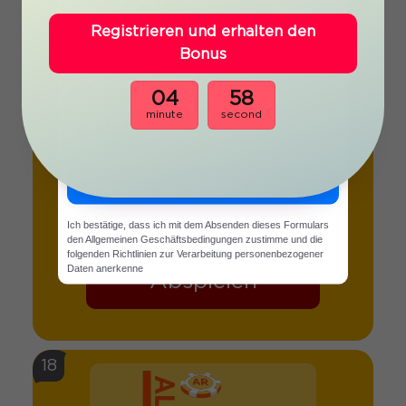
Boni ohne Einzahlung
Geburtstagsprämien
17
Registrieren und erhalten den
Bonus
Hinterlassen Sie Ihre E-Mail-
Adresse
04
56
minute
second
Spin Bounty
4.5
Abonnieren
Bewertung lesen
Ich bestätige, dass ich mit dem Absenden dieses Formulars
den Allgemeinen Geschäftsbedingungen zustimme und die
folgenden Richtlinien zur Verarbeitung personenbezogener
Daten anerkenne
Abspielen
18